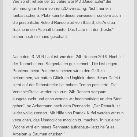
Wie so oft rettete der 23 Jahre alte M3 „Dauerläufer“ die
Stimmung im Team von rent2Drive-racing. Nicht nur ein
fantastischer 5. Platz konnte dieser vorweisen, sondern auch
die persönliche Rekord-Rundenzeit von 9.35,8, die Andrea
Sapino in den Asphalt brannte. Das hatte mit der „Bestie“
bisher noch niemand geschafft.
Nach dem 3. VLN Lauf ist
vor
dem 24h-Rennen 2016. Noch ist
der Teamchef von Sorgenfalten gezeichnet. „Die bisherigen
Probleme beim Porsche scheinen wir in den Griff zu
bekommen; wir hatten Glück im Unglück, dass dieser Defekt
nicht auf der Rennstrecke bei hohem Tempo passierte. Die
Verschleißteile werden bis zum 24h-Rennen sorgsam
ausgetauscht und dann werden wir hochmotiviert an den Start
gehen“, so Ackermann nach dem Rennende. „Der Renault ist
leider völlig zerstört. Mit Hilfe von Patrick Kirfel werden wir nun
versuchen, das Unmögliche möglich zu machen. In nur einer
Woche wird ein neues Rennauto aufgebaut– jetzt heißt es
Arbeiten & Daumen drücken!“