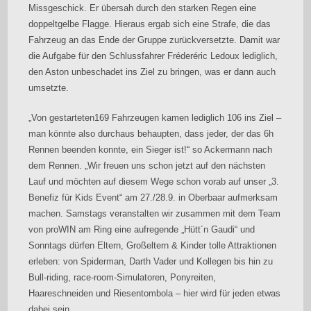
Missgeschick. Er übersah durch den starken Regen eine
doppeltgelbe Flagge. Hieraus ergab sich eine Strafe, die das
Fahrzeug an das Ende der Gruppe zurückversetzte. Damit war
die Aufgabe für den Schlussfahrer Fréderéric Ledoux lediglich,
den Aston unbeschadet ins Ziel zu bringen, was er dann auch
umsetzte.
„Von gestarteten
169 Fahrzeugen kamen lediglich 106 ins Ziel –
man könnte also durchaus behaupten, dass jeder, der das 6h
Rennen beenden konnte, ein Sieger ist!“ so Ackermann nach
dem Rennen. „Wir freuen uns schon jetzt auf den nächsten
Lauf und möchten auf diesem Wege schon vorab auf unser „3.
Benefiz für Kids Event“ am 27./28.9. in Oberbaar aufmerksam
machen. Samstags veranstalten wir zusammen mit dem Team
von proWIN am Ring eine aufregende „Hütt´n Gaudi“ und
Sonntags dürfen Eltern, Großeltern & Kinder tolle Attraktionen
erleben: von Spiderman, Darth Vader und Kollegen bis hin zu
Bull-riding, race-room-Simulatoren, Ponyreiten,
Haareschneiden und Riesentombola – hier wird für jeden etwas
dabei sein.