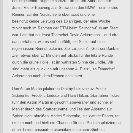
herbeigesehnte Regen einsetzte. Im dritten Stint pilotierte
Junior Victor Bouveng aus Schweden den BMW – sein erstes
Rennen auf der Nordschleife überhaupt und eine
beeindruckende Leistung des 18jährigen, der eine Woche
zuvor noch im Rahmen der DTM beim Scirocco-Cup am Start
war. Last but not least Teamchef David Ackermann – er durfte
dann erfahren, wie es sich anfühlt, mit Slicks auf einer
regennassen Rennstrecke ins Ziel zu „eiern“. „Gott sei Dank im
Ziel, etwas über 17 Minuten auf Slicks für die letzte Runde
durch die grüne Hölle, ist im wahrsten Sinne die „Hölle. Wir
sind mehr als glücklich mit unserem 4. Platz“, so Teamchef
Ackermann nach dem Rennen erleichtert.
Den Aston Martin pilotierten Dmitriy Lukovnikov, Andrei
Sidorenko, Frédéric Ledoux und Haro Holzer. Startfahrer Holzer
fuhr den Aston Martin in gewohnt souveräner und schneller
Manier durch das Startgetümmel und lies den Abstand zur
Spitze nicht abreißen. Andrei Sidorenko, als zweiter Fahrer, tat
es ihm nach und hielt die Chancen für eine Podiumsplatzierung
offen. Leider passierte Lukovnikov in seinem Stint ein