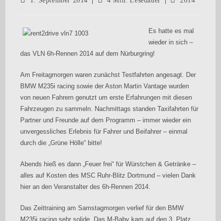
1. September 2014
4 Min. Lesedauer
2014
Es hatte es mal
wieder in sich –
das VLN 6h-Rennen 2014 auf dem Nürburgring!
Am Freitagmorgen waren zunächst Testfahrten angesagt. Der
BMW M235i racing sowie der Aston Martin Vantage wurden
von neuen Fahrern genutzt um erste Erfahrungen mit diesen
Fahrzeugen zu sammeln. Nachmittags standen Taxifahrten für
Partner und Freunde auf dem Programm – immer wieder ein
unvergessliches Erlebnis für Fahrer und Beifahrer – einmal
durch die „Grüne Hölle“ bitte!
Abends hieß es dann „Feuer frei“ für Würstchen & Getränke –
alles auf Kosten des MSC Ruhr-Blitz Dortmund – vielen Dank
hier an den Veranstalter des 6h-Rennen 2014.
Das Zeittraining am Samstagmorgen verlief für den BMW
M235i racing sehr solide. Das M-Baby kam auf den 3. Platz.