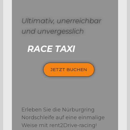
Ultimativ, unerreichbar
und unvergesslich
RACE TAXI
JETZT BUCHEN
Erleben Sie die Nürburgring
Nordschleife auf eine einmalige
Weise mit rent2Drive-racing!