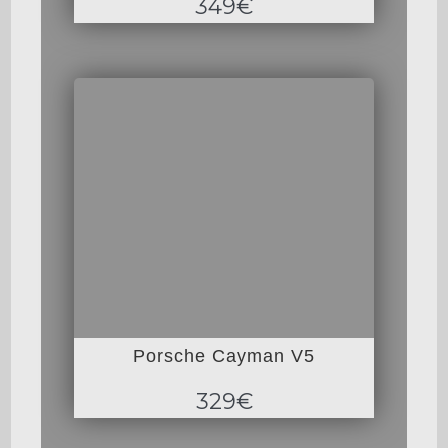
349€
Porsche Cayman V5
329€