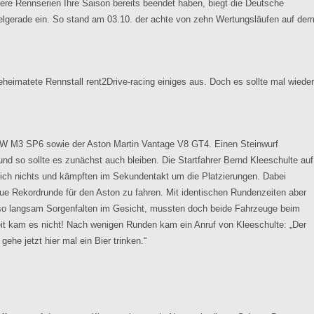
re Rennserien Ihre Saison bereits beendet haben, biegt die Deutsche
ielgerade ein. So stand am 03.10. der achte von zehn Wertungsläufen auf de
eheimatete Rennstall rent2Drive-racing einiges aus. Doch es sollte mal wieder
 BMW M3 SP6 sowie der Aston Martin Vantage V8 GT4. Einen Steinwurf
und so sollte es zunächst auch bleiben. Die Startfahrer Bernd Kleeschulte auf
h nichts und kämpften im Sekundentakt um die Platzierungen. Dabei
eue Rekordrunde für den Aston zu fahren. Mit identischen Rundenzeiten aber
o langsam Sorgenfalten im Gesicht, mussten doch beide Fahrzeuge beim
weit kam es nicht! Nach wenigen Runden kam ein Anruf von Kleeschulte: „Der
he jetzt hier mal ein Bier trinken.“