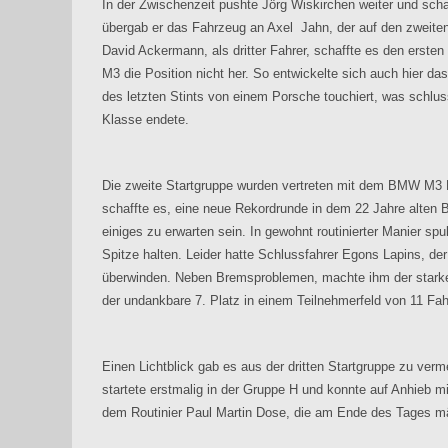
In der Zwischenzeit pushte Jörg Wiskirchen weiter und scha
übergab er das Fahrzeug an Axel
Jahn, der auf den zweite
David Ackermann, als dritter Fahrer, schaffte es den ersten
M3 die Position nicht her. So entwickelte sich auch hier da
des letzten Stints von einem Porsche touchiert, was schluss
Klasse endete.
Die zweite Startgruppe wurden vertreten mit dem BMW M3 
schaffte es, eine neue Rekordrunde in dem 22 Jahre alten B
einiges zu erwarten sein. In gewohnt routinierter Manier s
Spitze halten. Leider hatte Schlussfahrer Egons Lapins, der
überwinden. Neben Bremsproblemen, machte ihm der starke
der undankbare 7. Platz in einem Teilnehmerfeld von 11 Fa
Einen Lichtblick gab es aus der dritten Startgruppe zu ve
startete erstmalig in der Gruppe H und konnte auf Anhieb mi
dem Routinier Paul Martin Dose, die am Ende des Tages mäc