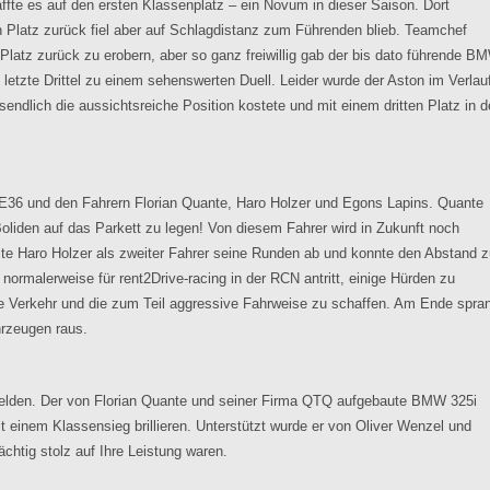
ffte es auf den ersten Klassenplatz – ein Novum in dieser Saison. Dort
n Platz zurück fiel aber auf Schlagdistanz zum Führenden blieb. Teamchef
 Platz zurück zu erobern, aber so ganz freiwillig gab der bis dato führende B
s letzte Drittel zu einem sehenswerten Duell. Leider wurde der Aston im Verlau
endlich die aussichtsreiche Position kostete und mit einem dritten Platz in d
E36 und den Fahrern Florian Quante, Haro Holzer und Egons Lapins. Quante
oliden auf das Parkett zu legen! Von diesem Fahrer wird in Zukunft noch
pulte Haro Holzer als zweiter Fahrer seine Runden ab und konnte den Abstand z
 normalerweise für rent2Drive-racing in der RCN antritt, einige Hürden zu
 Verkehr und die zum Teil aggressive Fahrweise zu schaffen. Am Ende spra
hrzeugen raus.
rmelden. Der von Florian Quante und seiner Firma QTQ aufgebaute BMW 325i
t einem Klassensieg brillieren. Unterstützt wurde er von Oliver Wenzel und
htig stolz auf Ihre Leistung waren.