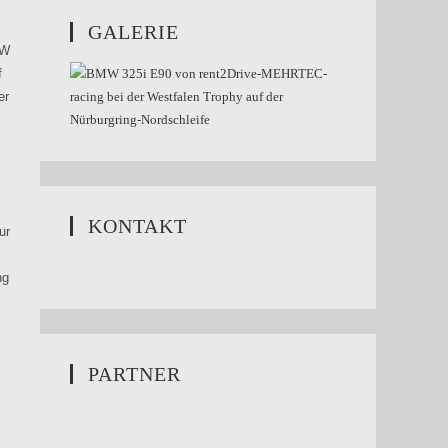
GALERIE
MW
f
er
KONTAKT
ur
ng
PARTNER