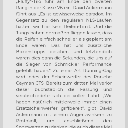
„Fluffy“-Trio fuhr am Ende den zweiten
Rang in der Klasse V6 ein. David Ackermann
führt aus: „Es ist gewisserweise paradox. Im
Gegensatz zu den regulären NLS-Läufen
hatten wir hier kein Reifen-Limit. Und die
Jungs haben dermaßen fliegen lassen, dass
die Reifen einfach schneller als geplant am
Ende waren. Das hat uns zusätzliche
Boxenstopps beschert und letztendlich
waren dies dann die Sekunden, die uns auf
die Sieger von Schmickler Performance
gefehlt haben.“ Zu einer Art Running-Gag
wird indes der Scheinwerfer des Porsche
Cayman GTS. Bereits zum dritten Mal verlor
dieser buchstäblich die Fassung und
verabschiedete sich bei voller Fahrt. „Wir
haben natürlich mittlerweile immer einen
Ersatzscheinwerfer griffbereit“, gibt David
Ackermann mit einem Augenzwinkern zu
Protokoll, um anschließend den
Sportwarten zu danken, die auch dieses Mal