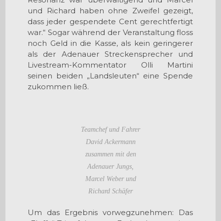
und Richard haben ohne Zweifel gezeigt,
dass jeder gespendete Cent gerechtfertigt
war.“ Sogar während der Veranstaltung floss
noch Geld in die Kasse, als kein geringerer
als der Adenauer Streckensprecher und
Livestream-Kommentator Olli Martini
seinen beiden „Landsleuten“ eine Spende
zukommen ließ.
Teamchef und Fahrer
David Ackermann
zusammen mit den
Adenauer Jungs,
Marcel Weber und
Richard Schäfer
Um das Ergebnis vorwegzunehmen: Das