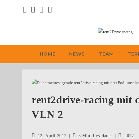
HOME
NEWS
TEAM
TER
rent2drive-racing mit 
VLN 2
12. April 2017
3 Min. Lesedauer
2017