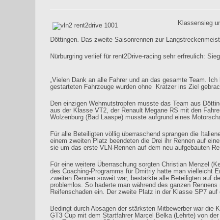
Klassensieg un
Döttingen. Das zweite Saisonrennen zur Langstreckenmeist
Nürburgring verlief für rent2Drive-racing sehr erfreulich: 
„Vielen Dank an alle Fahrer und an das gesamte Team. Ich
gestarteten Fahrzeuge wurden ohne
Kratzer ins Ziel gebr
Den einzigen Wehmutstropfen musste das Team aus Döttin
aus der Klasse VT2, der Renault Megane RS mit den Fahrer
Wolzenburg (Bad Laaspe) musste aufgrund eines Motorschad
Für alle Beteiligten völlig überraschend sprangen die Italien
einem zweiten Platz beendeten die Drei ihr Rennen auf eine
sie um das erste VLN-Rennen auf dem neu aufgebauten R
Für eine weitere Überraschung sorgten Christian Menzel (
des Coaching-Programms für Dmitriy hatte man vielleicht E
zweiten Rennen soweit war, bestärkte alle Beteiligten auf d
problemlos. So haderte man während des ganzen Rennens mi
Reifenschaden ein. Der zweite Platz in der Klasse SP7 a
Bedingt durch Absagen der stärksten Mitbewerber war die Kl
GT3 Cup mit dem Startfahrer Marcel Belka (Lehrte) von der