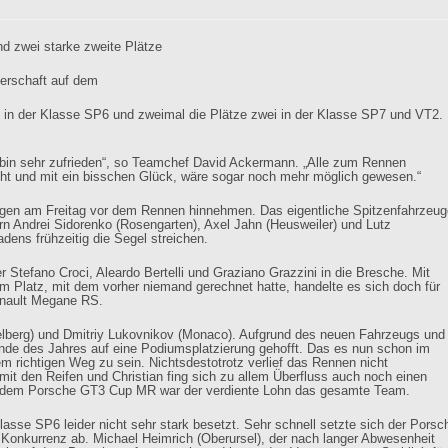
d zwei starke zweite Plätze
erschaft auf dem
Sieg in der Klasse SP6 und zweimal die Plätze zwei in der Klasse SP7 und VT2.
 bin sehr zufrieden“, so Teamchef David Ackermann. „Alle zum Rennen
acht und mit ein bisschen Glück, wäre sogar noch mehr möglich gewesen.“
gen am Freitag vor dem Rennen hinnehmen. Das eigentliche Spitzenfahrzeug
n Andrei Sidorenko (Rosengarten), Axel Jahn (Heusweiler) und Lutz
ens frühzeitig die Segel streichen.
er Stefano Croci, Aleardo Bertelli und Graziano Grazzini in die Bresche. Mit
m Platz, mit dem vorher niemand gerechnet hatte, handelte es sich doch für
enault Megane RS.
Kelberg) und Dmitriy Lukovnikov (Monaco). Aufgrund des neuen Fahrzeugs und
nde des Jahres auf eine Podiumsplatzierung gehofft. Das es nun schon im
em richtigen Weg zu sein. Nichtsdestotrotz verlief das Rennen nicht
t den Reifen und Christian fing sich zu allem Überfluss auch noch einen
uf dem Porsche GT3 Cup MR war der verdiente Lohn das gesamte Team.
asse SP6 leider nicht sehr stark besetzt. Sehr schnell setzte sich der Porsc
 Konkurrenz ab. Michael Heimrich (Oberursel), der nach langer Abwesenheit