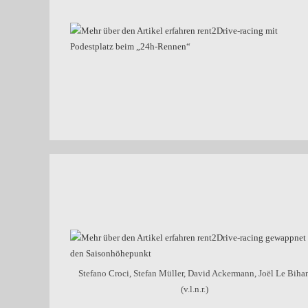
Stefano Croci, Stefan Müller, David Ackermann, Joël Le Biha
(v.l.n.r.)