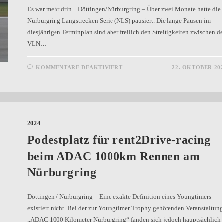
Es war mehr drin... Döttingen/Nürburgring – Über zwei Monate hatte die
Nürburgring Langstrecken Serie (NLS) pausiert. Die lange Pausen im
diesjährigen Terminplan sind aber freilich den Streitigkeiten zwischen d
VLN…
KOMMENTARE DEAKTIVIERT
22. OKTOBER 20
2024
Podestplatz für rent2Drive-racing
beim ADAC 1000km Rennen am
Nürburgring
Döttingen / Nürburgring – Eine exakte Definition eines Youngtimers
existiert nicht. Bei der zur Youngtimer Trophy gehörenden Veranstaltun
„ADAC 1000 Kilometer Nürburgring“ fanden sich jedoch hauptsächlich