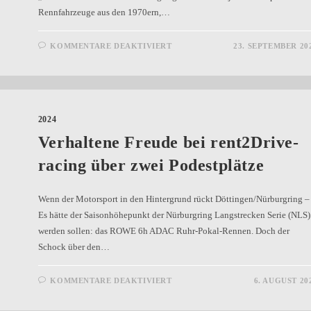
Rennfahrzeuge aus den 1970ern,…
KOMMENTARE DEAKTIVIERT
23. SEPTEMBER 20
2024
Verhaltene Freude bei rent2Drive-
racing über zwei Podestplätze
Wenn der Motorsport in den Hintergrund rückt Döttingen/Nürburgring –
Es hätte der Saisonhöhepunkt der Nürburgring Langstrecken Serie (NLS)
werden sollen: das ROWE 6h ADAC Ruhr-Pokal-Rennen. Doch der
Schock über den…
KOMMENTARE DEAKTIVIERT
6. AUGUST 20