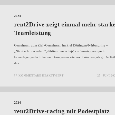
2024
rent2Drive zeigt einmal mehr stark
Teamleistung
Gemeinsam zum Ziel -Gemeinsam im Ziel Döttingen/Nürburgring –
„Nicht schon wieder...“, dürfte so manche(r) am Samstagmorgen im
Fahrerlager gedacht haben. Denn genau wie vor 3 Wochen, als große Tei
des…
KOMMENTARE DEAKTIVIERT
25. JUNI 20
2024
rent2Drive-racing mit Podestplatz