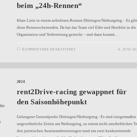
beim „24h-Rennen“
Klare Linie in einem nebulösen Rennen Döttingen/Nürburgring – Es gib
diese Rennwochenenden. Da hat das Team viel Eifer und Herzblut in die
Organisation und Vorbereitung gesteckt – und dann kommt…
KOMMENTARE DEAKTIVIERT
4. JUNI 20
2024
rent2Drive-racing gewappnet für
den Saisonhöhepunkt
Gelungene Generalprobe Döttingen/Nürburgring - Es sind einigermaßen
n
ungewöhnliche Zeiten am Nürburgring, zu einem nicht unerheblichen Te
den juristischen Auseinandersetzungen rund um zwei konkurrierende