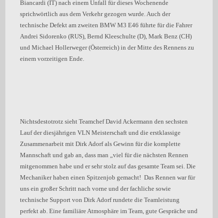
Biancardi (IT) nach einem Unfall für dieses Wochenende
sprichwörtlich aus dem Verkehr gezogen wurde. Auch der
technische Defekt am zweiten BMW M3 E46 führte für die Fahrer
Andrei Sidorenko (RUS), Bernd Kleeschulte (D), Mark Benz (CH)
und Michael Hollerweger (Österreich) in der Mitte des Rennens zu
einem vorzeitigen Ende.
Nichtsdestotrotz sieht Teamchef David Ackermann den sechsten
Lauf der diesjährigen VLN Meisterschaft und die erstklassige
Zusammenarbeit mit Dirk Adorf als Gewinn für die komplette
Mannschaft und gab an, dass man „viel für die nächsten Rennen
mitgenommen habe und er sehr stolz auf das gesamte Team sei. Die
Mechaniker haben einen Spitzenjob gemacht! Das Rennen war für
uns ein großer Schritt nach vorne und der fachliche sowie
technische Support von Dirk Adorf rundete die Teamleistung
perfekt ab. Eine familiäre Atmosphäre im Team, gute Gespräche und