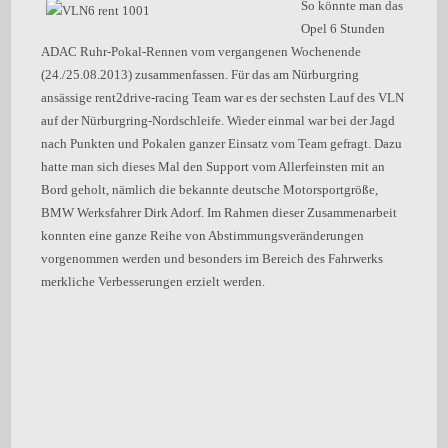
So könnte man das
Opel 6 Stunden
ADAC Ruhr-Pokal-Rennen vom vergangenen Wochenende
(24./25.08.2013) zusammenfassen. Für das am Nürburgring
ansässige rent2drive-racing Team war es der sechsten Lauf des VLN
auf der Nürburgring-Nordschleife. Wieder einmal war bei der Jagd
nach Punkten und Pokalen ganzer Einsatz vom Team gefragt. Dazu
hatte man sich dieses Mal den Support vom Allerfeinsten mit an
Bord geholt, nämlich die bekannte deutsche Motorsportgröße,
BMW Werksfahrer Dirk Adorf. Im Rahmen dieser Zusammenarbeit
konnten eine ganze Reihe von Abstimmungsveränderungen
vorgenommen werden und besonders im Bereich des Fahrwerks
merkliche Verbesserungen erzielt werden.