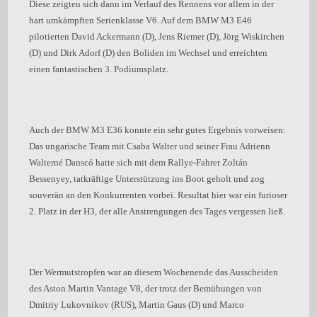
Diese zeigten sich dann im Verlauf des Rennens vor allem in der
hart umkämpften Serienklasse V6. Auf dem BMW M3 E46
pilotierten David Ackermann (D), Jens Riemer (D), Jörg Wiskirchen
(D) und Dirk Adorf (D) den Boliden im Wechsel und erreichten
einen fantastischen 3. Podiumsplatz.
Auch der BMW M3 E36 konnte ein sehr gutes Ergebnis vorweisen:
Das ungarische Team mit Csaba Walter und seiner Frau Adrienn
Walterné Danscó hatte sich mit dem Rallye-Fahrer Zoltán
Bessenyey, tatkräftige Unterstützung ins Boot geholt und zog
souverän an den Konkurrenten vorbei. Resultat hier war ein furioser
2. Platz in der H3, der alle Anstrengungen des Tages vergessen ließ.
Der Wermutstropfen war an diesem Wochenende das Ausscheiden
des Aston Martin Vantage V8, der trotz der Bemühungen von
Dmitriy Lukovnikov (RUS), Martin Gaus (D) und Marco