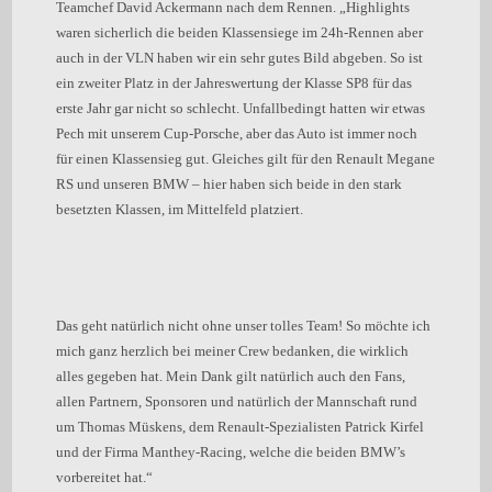
Teamchef David Ackermann nach dem Rennen. „Highlights
waren sicherlich die beiden Klassensiege im 24h-Rennen aber
auch in der VLN haben wir ein sehr gutes Bild abgeben. So ist
ein zweiter Platz in der Jahreswertung der Klasse SP8 für das
erste Jahr gar nicht so schlecht. Unfallbedingt hatten wir etwas
Pech mit unserem Cup-Porsche, aber das Auto ist immer noch
für einen Klassensieg gut. Gleiches gilt für den Renault Megane
RS und unseren BMW – hier haben sich beide in den stark
besetzten Klassen, im Mittelfeld platziert.
Das geht natürlich nicht ohne unser tolles Team! So möchte ich
mich ganz herzlich bei meiner Crew bedanken, die wirklich
alles gegeben hat. Mein Dank gilt natürlich auch den Fans,
allen Partnern, Sponsoren und natürlich der Mannschaft rund
um Thomas Müskens, dem Renault-Spezialisten Patrick Kirfel
und der Firma Manthey-Racing, welche die beiden BMW’s
vorbereitet hat.“