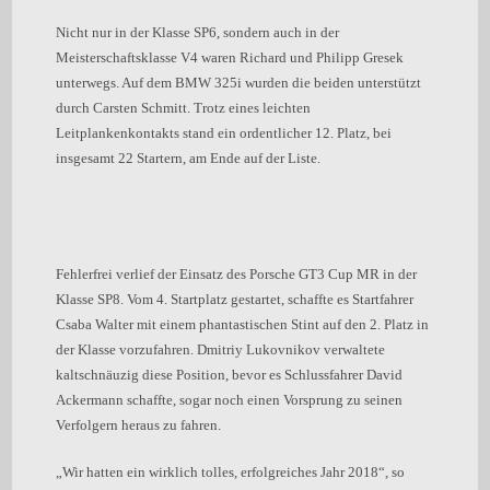
Nicht nur in der Klasse SP6, sondern auch in der
Meisterschaftsklasse V4 waren Richard und Philipp Gresek
unterwegs. Auf dem BMW 325i wurden die beiden unterstützt
durch Carsten Schmitt. Trotz eines leichten
Leitplankenkontakts stand ein ordentlicher 12. Platz, bei
insgesamt 22 Startern, am Ende auf der Liste.
Fehlerfrei verlief der Einsatz des Porsche GT3 Cup MR in der
Klasse SP8. Vom 4. Startplatz gestartet, schaffte es Startfahrer
Csaba Walter mit einem phantastischen Stint auf den 2. Platz in
der Klasse vorzufahren. Dmitriy Lukovnikov verwaltete
kaltschnäuzig diese Position, bevor es Schlussfahrer David
Ackermann schaffte, sogar noch einen Vorsprung zu seinen
Verfolgern heraus zu fahren.
„Wir hatten ein wirklich tolles, erfolgreiches Jahr 2018“, so