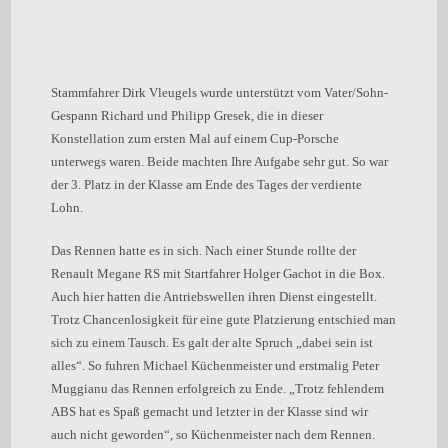
Stammfahrer Dirk Vleugels wurde unterstützt vom Vater/Sohn-
Gespann Richard und Philipp Gresek, die in dieser
Konstellation zum ersten Mal auf einem Cup-Porsche
unterwegs waren. Beide machten Ihre Aufgabe sehr gut. So war
der 3. Platz in der Klasse am Ende des Tages der verdiente
Lohn.
Das Rennen hatte es in sich. Nach einer Stunde rollte der
Renault Megane RS mit Startfahrer Holger Gachot in die Box.
Auch hier hatten die Antriebswellen ihren Dienst eingestellt.
Trotz Chancenlosigkeit für eine gute Platzierung entschied man
sich zu einem Tausch. Es galt der alte Spruch „dabei sein ist
alles“. So fuhren Michael Küchenmeister und erstmalig Peter
Muggianu das Rennen erfolgreich zu Ende. „Trotz fehlendem
ABS hat es Spaß gemacht und letzter in der Klasse sind wir
auch nicht geworden“, so Küchenmeister nach dem Rennen.