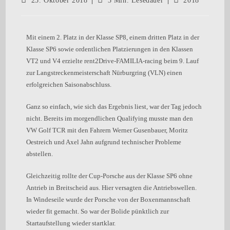
25. Oktober 2018
3 Min. Lesedauer
2018
Mit einem 2. Platz in der Klasse SP8, einem dritten Platz in der
Klasse SP6 sowie ordentlichen Platzierungen in den Klassen
VT2 und V4 erzielte rent2Drive-FAMILIA-racing beim 9. Lauf
zur Langstreckenmeisterschaft Nürburgring (VLN) einen
erfolgreichen Saisonabschluss.
Ganz so einfach, wie sich das Ergebnis liest, war der Tag jedoch
nicht. Bereits im morgendlichen Qualifying musste man den
VW Golf TCR mit den Fahrern Werner Gusenbauer, Moritz
Oestreich und Axel Jahn aufgrund technischer Probleme
abstellen.
Gleichzeitig rollte der Cup-Porsche aus der Klasse SP6 ohne
Antrieb in Breitscheid aus. Hier versagten die Antriebswellen.
In Windeseile wurde der Porsche von der Boxenmannschaft
wieder fit gemacht. So war der Bolide pünktlich zur
Startaufstellung wieder startklar.