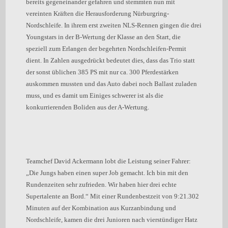
bereits gegeneinander gefahren und stemmten nun mit
vereinten Kräften die Herausforderung Nürburgring-
Nordschleife. In ihrem erst zweiten NLS-Rennen gingen die drei
Youngstars in der B-Wertung der Klasse an den Start, die
speziell zum Erlangen der begehrten Nordschleifen-Permit
dient. In Zahlen ausgedrückt bedeutet dies, dass das Trio statt
der sonst üblichen 385 PS mit nur ca. 300 Pferdestärken
auskommen mussten und das Auto dabei noch Ballast zuladen
muss, und es damit um Einiges schwerer ist als die
konkurrierenden Boliden aus der A-Wertung.
Teamchef David Ackermann lobt die Leistung seiner Fahrer:
„Die Jungs haben einen super Job gemacht. Ich bin mit den
Rundenzeiten sehr zufrieden. Wir haben hier drei echte
Supertalente an Bord.“ Mit einer Rundenbestzeit von 9:21.302
Minuten auf der Kombination aus Kurzanbindung und
Nordschleife, kamen die drei Junioren nach vierstündiger Hatz