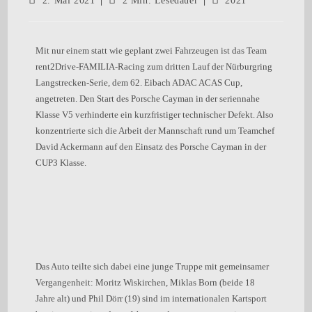
2. Mai 2021
2 Min. Lesedauer
2021
Mit nur einem statt wie geplant zwei Fahrzeugen ist das Team
rent2Drive-FAMILIA-Racing zum dritten Lauf der Nürburgring
Langstrecken-Serie, dem 62. Eibach ADAC ACAS Cup,
angetreten. Den Start des Porsche Cayman in der seriennahe
Klasse V5 verhinderte ein kurzfristiger technischer Defekt. Also
konzentrierte sich die Arbeit der Mannschaft rund um Teamchef
David Ackermann auf den Einsatz des Porsche Cayman in der
CUP3 Klasse.
Das Auto teilte sich dabei eine junge Truppe mit gemeinsamer
Vergangenheit: Moritz Wiskirchen, Miklas Born (beide 18
Jahre alt) und Phil Dörr (19) sind im internationalen Kartsport