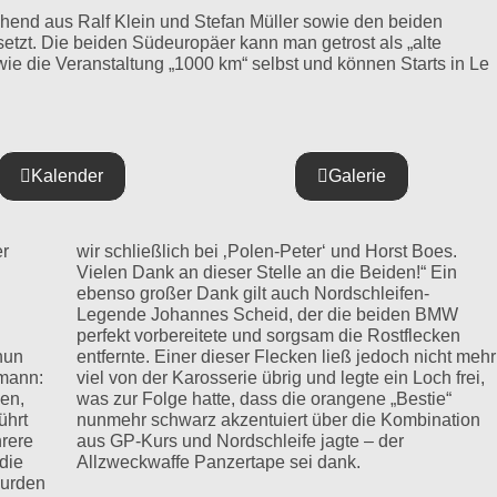
end aus Ralf Klein und Stefan Müller sowie den beiden
etzt. Die beiden Südeuropäer kann man getrost als „alte
wie die Veranstaltung „1000 km“ selbst und können Starts in Le
Kalender
Galerie
er
s.
nun
mehr
mann:
 frei,
en,
ie“
ührt
tion
hrere
 der
die
Allzweckwaffe Panzertape sei dank.
wurden