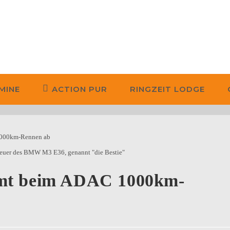
MINE
ACTION PUR
RINGZEIT LODGE
euer des BMW M3 E36, genannt "die Bestie"
umt beim ADAC 1000km-