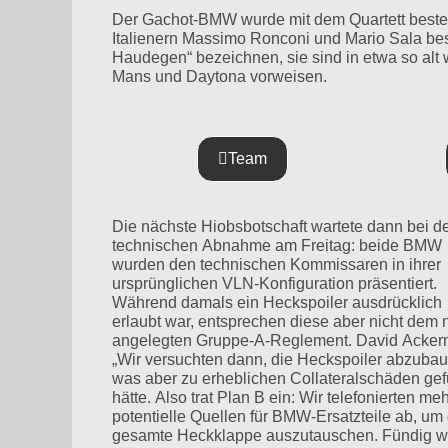
Der Gachot-BMW wurde mit dem Quartett besteh
Italienern Massimo Ronconi und Mario Sala bes
Haudegen“ bezeichnen, sie sind in etwa so alt 
Mans und Daytona vorweisen.
Team
Die nächste Hiobsbotschaft wartete dann bei d
wir schließlich bei ‚Polen-Peter‘ und Horst Boe
technischen Abnahme am Freitag: beide BMW
Vielen Dank an dieser Stelle an die Beiden!“ Ein
wurden den technischen Kommissaren in ihrer
ebenso großer Dank gilt auch Nordschleifen-
ursprünglichen VLN-Konfiguration präsentiert.
Legende Johannes Scheid, der die beiden BMW
Während damals ein Heckspoiler ausdrücklich
perfekt vorbereitete und sorgsam die Rostflecken
erlaubt war, entsprechen diese aber nicht dem 
entfernte. Einer dieser Flecken ließ jedoch nicht 
angelegten Gruppe-A-Reglement. David Acker
viel von der Karosserie übrig und legte ein Loch
„Wir versuchten dann, die Heckspoiler abzubau
was zur Folge hatte, dass die orangene „Best
was aber zu erheblichen Collateralschäden gef
nunmehr schwarz akzentuiert über die Kombina
hätte. Also trat Plan B ein: Wir telefonierten me
aus GP-Kurs und Nordschleife jagte –
potentielle Quellen für BMW-Ersatzteile ab, um 
gesamte Heckklappe auszutauschen. Fündig 