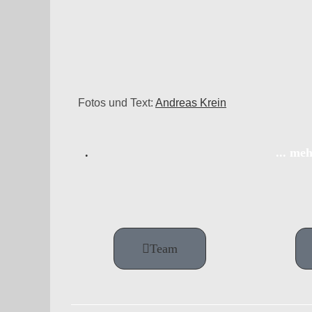
Fotos und Text:
Andreas Krein
.
... me
Team