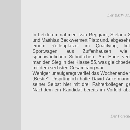
Der BMW M3 
In Letzterem nahmen Ivan Reggiani, Stefano 
und Matthias Beckwermert Platz und, abgeseh
einem Reifenplatzer im Qualifying, lie
Sportwagen aus Zuffenhausen wi
sprichwörtlichen Schnürchen. Am Ende ver
man den Sieg in der Klasse 55, was gleichbed
mit dem sechsten Gesamtrang war.
Weniger unaufgeregt verlief das Wochenende f
Darm“ (Wiskirchen) und „Rücken“ (Acker
„Bestie“. Ursprünglich hatte David Ackermann
geplagt. Trotz allem entschied man sich gegen
seiner Selbst hier mit drei Fahrerkollegen ge
Nachdem ein Kandidat bereits im Vorfeld ab
Der Porsch