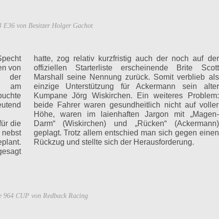
E36 von Besitzer Holger Gachot
Specht
hatte, zog relativ kurzfristig auch der noch auf der
en von
offiziellen Starterliste erscheinende Brite Scott
f der
Marshall seine Nennung zurück. Somit verblieb als
e am
einzige Unterstützung für Ackermann sein alter
buchte
Kumpane Jörg Wiskirchen. Ein weiteres Problem:
eutend
beide Fahrer waren gesundheitlich nicht auf voller
Höhe, waren im laienhaften Jargon mit „Magen-
ür die
mann)
 nebst
 einen
plant.
Rückzug und stellte sich der Herausforderung.
gesagt
e 964 CUP von Redback Racing