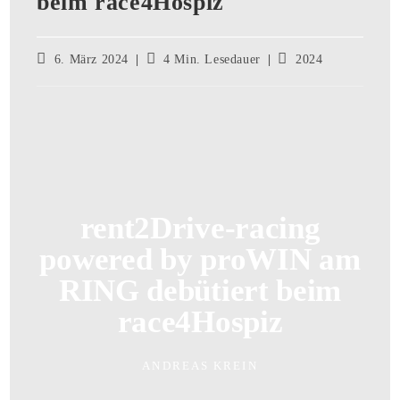
beim race4Hospiz
6. März 2024
4 Min. Lesedauer
2024
rent2Drive-racing
powered by proWIN am
RING debütiert beim
race4Hospiz
ANDREAS KREIN