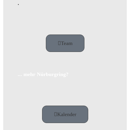
.
Team
... mehr Nürburgring?
Kalender